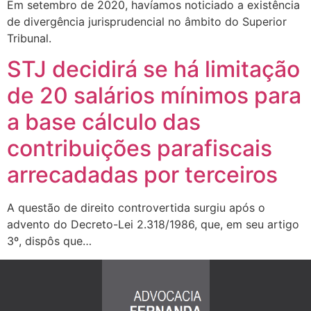
Em setembro de 2020, havíamos noticiado a existência
de divergência jurisprudencial no âmbito do Superior
Tribunal.
STJ decidirá se há limitação
de 20 salários mínimos para
a base cálculo das
contribuições parafiscais
arrecadadas por terceiros
A questão de direito controvertida surgiu após o
advento do Decreto-Lei 2.318/1986, que, em seu artigo
3º, dispôs que…